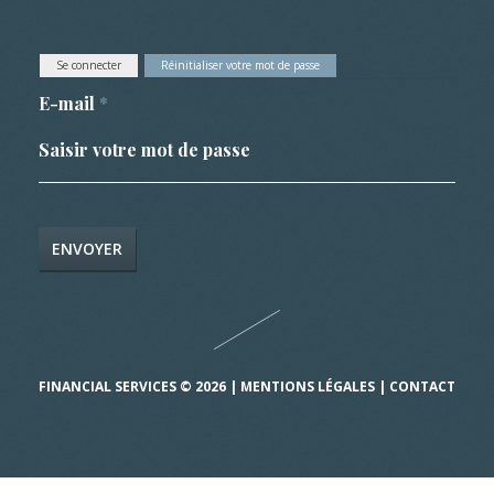
PRIMARY TABS
(active tab)
Se connecter
Réinitialiser votre mot de passe
E-mail
*
FINANCIAL SERVICES
© 2026 |
MENTIONS LÉGALES
|
CONTACT